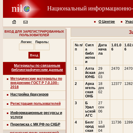
Национальный информационно
О Центре
Уча
ВХОД ДЛЯ ЗАРЕГИСТРИРОВАННЫХ
З
ПОЛЬЗОВАТЕЛЕЙ
Логин:
Пароль:
№ п/
Сигл
Дата
1.01.0
1.02.
п
а
нача
6
6
библ
ла
иотек
и
Материалы по связанным
1
Алта
29
2470
2470
библиографическим данным
йская
дек
КУНБ
03
Методические материалы по
внедрению ГОСТ Р 7.0.100–
2
Арха
18
12377
1282
2018
нгель
дек
ская
02
Настройка браузеров
ОНБ
3
Б
27
Регистрация пользователей
Урал
сен
ьской
06
Информационные ресурсы и
АГС
услуги
4
Белг
13
11736
1289
Переписка с МК РФ по СКБР
ород
май
ская
04