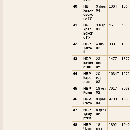
40
НБ
3 фев
1064
1064
Ульян
04
овско
го ГУ
41
НБ
3 мар
46
46
Урал
03
ьског
о ГУ
42
НБР
4 июн
933
1019
Алта
03
й
43
НБР
23
1477
1677
Казах
июн
стан
05
44
НБР
20
16347
1675
Каре
мар
лия
03
45
НБР
18 окт
7917
8098
Коми
02
46
НБР
9 фев
9700
1001
Саха
04
47
НБР
8 фев
Удму
06
ртия
48
НБР
18
1892
1940
Чува
сен