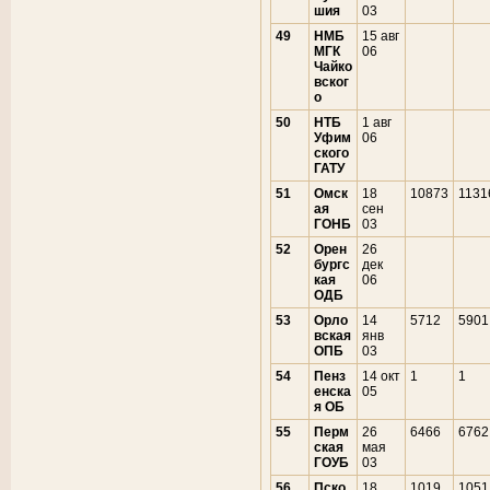
шия
03
49
НМБ
15 авг
МГК
06
Чайко
вског
о
50
НТБ
1 авг
Уфим
06
ского
ГАТУ
51
Омск
18
10873
1131
ая
сен
ГОНБ
03
52
Орен
26
бургс
дек
кая
06
ОДБ
53
Орло
14
5712
5901
вская
янв
ОПБ
03
54
Пенз
14 окт
1
1
енска
05
я ОБ
55
Перм
26
6466
6762
ская
мая
ГОУБ
03
56
Пско
18
1019
1051