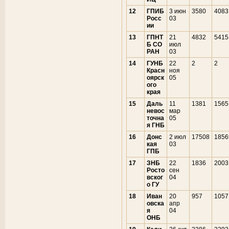
12
ГПИБ
3 июн
3580
4083
Росс
03
ии
13
ГПНТ
21
4832
5415
Б СО
июл
РАН
03
14
ГУНБ
22
2
2
Красн
ноя
оярск
05
ого
края
15
Даль
11
1381
1565
невос
мар
точна
05
я ГНБ
16
Донс
2 июл
17508
1856
кая
03
ГПБ
17
ЗНБ
22
1836
2003
Росто
сен
вског
04
о ГУ
18
Иван
20
957
1057
овска
апр
я
04
ОНБ