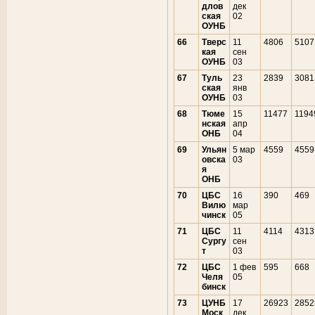
длов
дек
ская
02
ОУНБ
66
Тверс
11
4806
5107
кая
сен
ОУНБ
03
67
Туль
23
2839
3081
ская
янв
ОУНБ
03
68
Тюме
15
11477
1194
нская
апр
ОНБ
04
69
Ульян
5 мар
4559
4559
овска
03
я
ОНБ
70
ЦБС
16
390
469
Вилю
мар
чинск
05
71
ЦБС
11
4114
4313
Сургу
сен
т
03
72
ЦБС
1 фев
595
668
Челя
05
бинск
73
ЦУНБ
17
26923
2852
Моск
дек