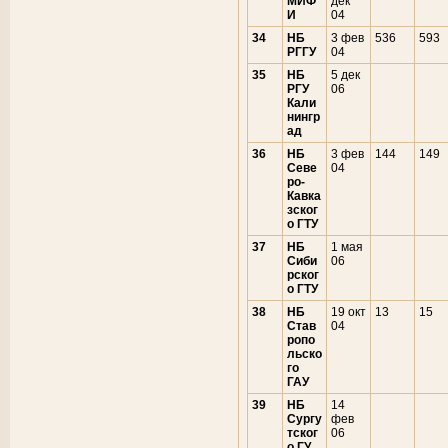
МИФ
дек
И
04
34
НБ
3 фев
536
593
РГГУ
04
35
НБ
5 дек
РГУ
06
Кали
нингр
ад
36
НБ
3 фев
144
149
Севе
04
ро-
Кавка
зског
о ГТУ
37
НБ
1 мая
Сиби
06
рског
о ГТУ
38
НБ
19 окт
13
15
Став
04
ропо
льско
го
ГАУ
39
НБ
14
Сургу
фев
тског
06
о ГУ