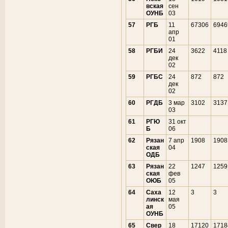
вская
сен
ОУНБ
03
57
РГБ
11
67306
6946
апр
01
58
РГБИ
24
3622
4118
дек
02
59
РГБС
24
872
872
дек
02
60
РГДБ
3 мар
3102
3137
03
61
РГЮ
31 окт
Б
06
62
Рязан
7 апр
1908
1908
ская
04
ОДБ
63
Рязан
22
1247
1259
ская
фев
ОЮБ
05
64
Саха
12
3
3
линск
мая
ая
05
ОУНБ
65
Свер
18
17120
1718