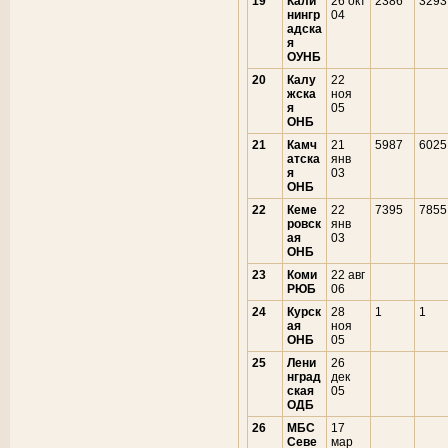
19
Кали
26 окт
2386
3293
нингр
04
адска
я
ОУНБ
20
Калу
22
жска
ноя
я
05
ОНБ
21
Камч
21
5987
6025
атска
янв
я
03
ОНБ
22
Кеме
22
7395
7855
ровск
янв
ая
03
ОНБ
23
Коми
22 авг
РЮБ
06
24
Курск
28
1
1
ая
ноя
ОНБ
05
25
Лени
26
нград
дек
ская
05
ОДБ
26
МБС
17
Севе
мар