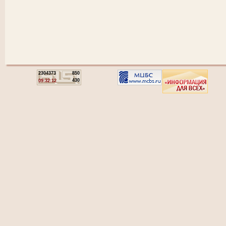
2304373
850
430
09:32:12