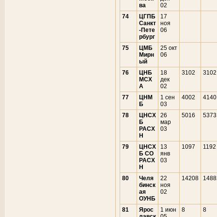
ва
02
74
ЦГПБ
17
Санкт
ноя
-Пете
06
рбург
75
ЦМБ
25 окт
Мирн
06
ый
76
ЦНБ
18
3102
3102
МСХ
дек
А
02
77
ЦНМ
1 сен
4002
4140
Б
03
78
ЦНСХ
26
5016
5373
Б
мар
РАСХ
03
Н
79
ЦНСХ
13
1097
1192
Б СО
янв
РАСХ
03
Н
80
Челя
22
14208
1488
бинск
ноя
ая
02
ОУНБ
81
Ярос
1 июн
8
8
лавск
05