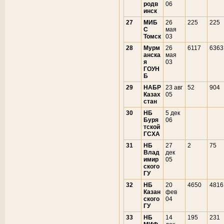
родв
06
инск
27
МИБ
26
225
225
С
мая
Томск
03
28
Мурм
26
6117
6363
анска
мая
я
03
ГОУН
Б
29
НАБР
23 авг
52
904
Казах
05
стан
30
НБ
5 дек
Буря
06
тской
ГСХА
31
НБ
27
2
75
Влад
дек
имир
05
ского
ГУ
32
НБ
20
4650
4816
Казан
фев
ского
04
ГУ
33
НБ
14
195
231