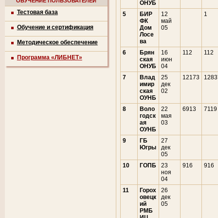
ОБУЧЕНИЕ ПОЛЬЗОВАТЕЛЕЙ
ОНУБ
Тестовая база
5
БИР
12
1
ФК
май
Обучение и сертификация
Дом
05
Лосе
ва
Методическое обеспечение
6
Брян
16
112
112
Программа «ЛИБНЕТ»
ская
июн
ОНУБ
04
7
Влад
25
12173
1283
имир
дек
ская
02
ОУНБ
8
Воло
22
6913
7119
годск
мая
ая
03
ОУНБ
9
ГБ
27
Югры
дек
05
10
ГОПБ
23
916
916
ноя
04
11
Горох
26
овецк
дек
ий
05
РМБ
ИЦ