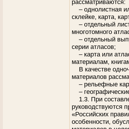
рассматриваются:
– однолистная и
склейке, карта, ка
– отдельный лис
многотомного атла
– отдельный выпу
серии атласов;
– карта или атл
материалам, книга
В качестве одно
материалов рассма
– рельефные кар
– географически
1.3. При состав
руководствуются п
«Российских прави
особенности, обус