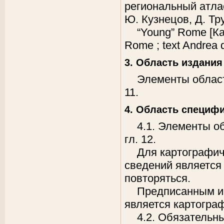
региональный атлас
Ю. Кузнецов, Д. Т
“Young” Rome [Карт
Rome ; text Andrea 
3. Область издания
Элементы област
11.
4. Область специф
4.1. Элементы о
гл. 12.
Для картографи
сведений является
повторяться.
Предписанным и
является картогра
4.2. Обязательн