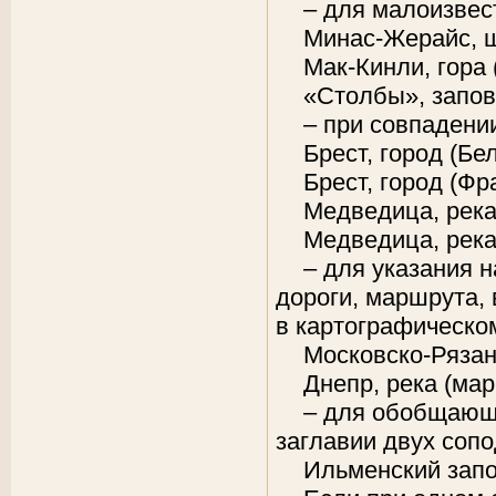
– для малоизвес
Минас-Жерайс, ш
Мак-Кинли, гора 
«Столбы», запов
– при совпадени
Брест, город (Бе
Брест, город (Фр
Медведица, река 
Медведица, река 
– для указания 
дороги, маршрута, 
в картографическо
Московско-Рязан
Днепр, река (ма
– для обобщающе
заглавии двух соп
Ильменский запо