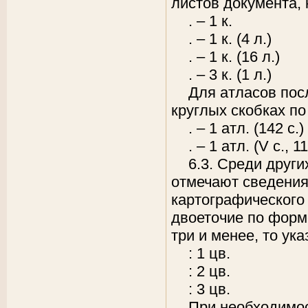
листов документа, 
. – 1 к.
. – 1 к. (
4 л
.)
. – 1 к. (
16 л
.)
. – 3 к. (
1 л
.)
Для атласов пос
круглых скобках п
. – 1 атл. (142 с.)
. – 1 атл. (V с.,
11
6.3. Среди друг
отмечают сведения
картографического
двоеточие по форме
три и менее, то ук
: 1 цв.
: 2 цв.
: 3 цв.
При необходимос