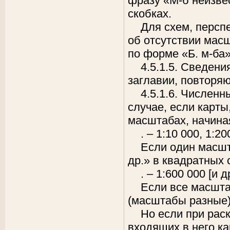
фразу «М-б неизве
скобках.
Для схем, персп
об отсутствии мас
по форме «Б. м-ба»
4.5.1.5. Сведен
заглавии, повторя
4.5.1.6. Числен
случае, если карты
масштабах, начиная
. – 1:10 000, 1:20
Если один масшт
др.» в квадратных 
. – 1:600 000 [и д
Если все масшта
(масштабы разные)
Но если при рас
входящих в него к