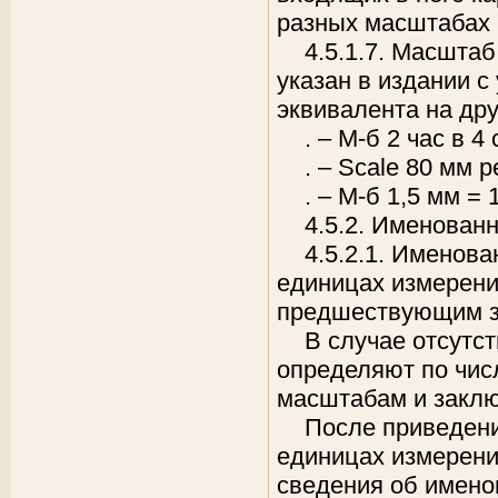
разных масштабах 
4.5.1.7. Масштаб
указан в издании с
эквивалента на дру
. – М-б 2 час в
4 
. – Scale 80 мм p
. – М-б
1,5 мм
= 
4.5.2. Именован
4.5.2.1. Именов
единицах измерени
предшествующим з
В случае отсутс
определяют по чис
масштабам и заклю
После приведени
единицах измерени
сведения об имено