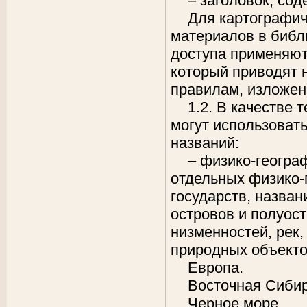
– заголовок, со
Для картографич
материалов в библ
доступа применяют
который приводят 
правилам, изложенны
1.2. В качестве 
могут использоват
названий:
– физико-геогра
отдельных физико-
государств, назван
островов и полуос
низменностей, рек,
природных объектов 
Европа.
Восточная Сибир
Черное море.