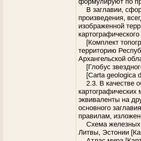
формулируют по пра
В заглавии, сфо
произведения, все
изображенной терр
картографического
[Комплект топог
территорию Респуб
Архангельской обл
[Глобус звездног
[Carta geologica d’
2.3. В качестве
картографических 
эквиваленты на др
основного заглавия
правилам, изложенны
Схема железных 
Литвы, Эстонии [Ка
Атлас мира [Кар