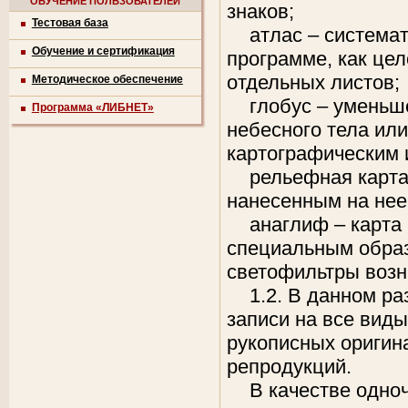
ОБУЧЕНИЕ ПОЛЬЗОВАТЕЛЕЙ
знаков;
Тестовая база
атлас – система
Обучение и сертификация
программе, как цел
отдельных листов;
Методическое обеспечение
глобус – умень
Программа «ЛИБНЕТ»
небесного тела ил
картографическим 
рельефная карта
нанесенным на нее
анаглиф – карта
специальным образо
светофильтры возн
1.2. В данном р
записи на все вид
рукописных оригин
репродукций.
В качестве одно