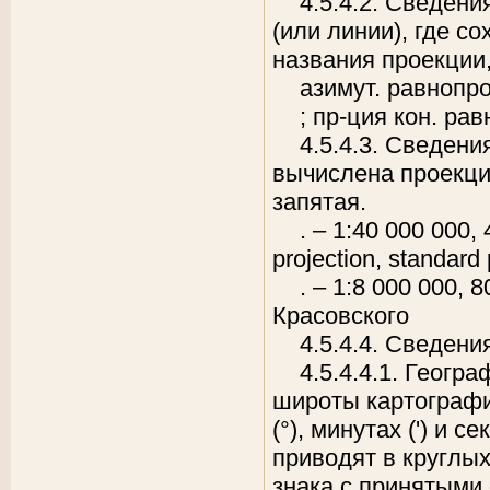
4.5.4.2. Сведени
(или линии), где с
названия проекции
азимут. равнопро
; пр-ция кон. ра
4.5.4.3. Сведени
вычислена проекци
запятая.
. – 1:40 000 000,
projection, standard 
. – 1:8 000 000,
8
Красовского
4.5.4.4. Сведени
4.5.4.4.1. Геогр
широты картографи
(°), минутах (') и 
приводят в круглы
знака с принятыми