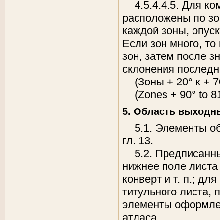
4.5.4.4.5. Для к
расположены по зо
каждой зоны, опус
Если зон много, то
зон, затем после з
склонения последн
(Зоны + 20° к + 70
(Zones + 90° to 81
5. Область выходн
5.1. Элементы о
гл. 13.
5.2. Предписанн
нижнее поле листа 
конверт и т. п.; дл
титульного листа, 
элементы оформлен
атласа.