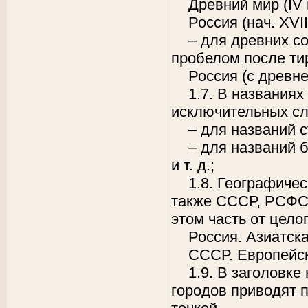
Древний мир (IV в
Россия (нач. XVIII
– для древних с
пробелом после ти
Россия (с древне
1.7. В названия
исключительных сл
– для названий 
– для названий
и т. д.;
1.8. Географичес
также СССР, РСФСР
этом часть от цело
Россия. Азиатска
СССР. Европейск
1.9. В заголовке
городов приводят п