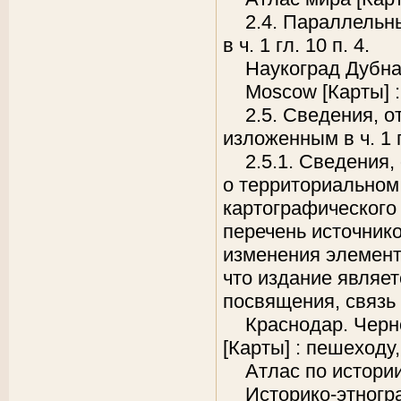
2.4. Параллельн
в ч. 1 гл. 10 п. 4.
Наукоград Дубна 
Moscow [Карты] :
2.5. Сведения, 
изложенным в ч. 1 г
2.5.1. Сведения,
о территориальном 
картографического 
перечень источнико
изменения элемент
что издание являе
посвящения, связь
Краснодар. Черн
[Карты] : пешеходу
Атлас по истории
Историко-этногр