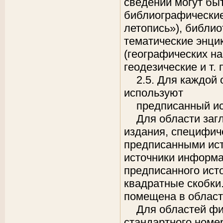
сведений могут бы
библиографические
летопись»), библи
тематические энци
(географических на
геодезические и т. п
2.5. Для каждой
используют
предписанный и
Для области заг
издания, специфич
предписанными ист
источники информа
предписанного исто
квадратные скобки
помещена в област
Для областей фи
стандартного номе