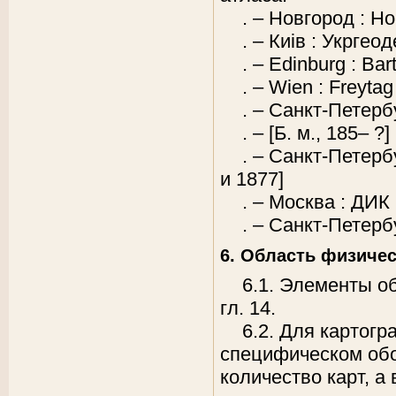
. – Новгород : 
. – Киiв : Укрге
. – Edinburg : Ba
. – Wien : Freytag
. – Санкт-Петерб
. – [Б. м., 185– ?]
. – Санкт-Петерб
и 1877]
. – Москва : ДИК
. – Санкт-Петерб
6. Область физичес
6.1. Элементы о
гл. 14.
6.2. Для картог
специфическом обо
количество карт, а