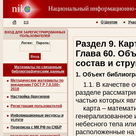
Национальный информационно
О Центре
Уча
ВХОД ДЛЯ ЗАРЕГИСТРИРОВАННЫХ
ПОЛЬЗОВАТЕЛЕЙ
Раздел 9. Ка
Логин:
Пароль:
Глава 60. Об
состав и стр
Материалы по связанным
библиографическим данным
1. Объект библиог
Методические материалы по
1.1. В качестве
внедрению ГОСТ Р 7.0.100–
2018
разделе рассматри
Настройка браузеров
частью которых яв
Регистрация пользователей
карта – математ
генерализованное 
Информационные ресурсы и
услуги
небесного тела ил
Переписка с МК РФ по СКБР
расположенные на 