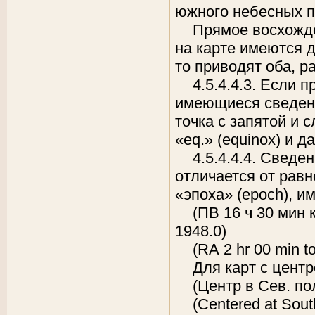
южного небесных 
Прямое восхожде
на карте имеются д
то приводят оба, ра
4.5.4.4.3. Если 
имеющиеся сведени
точка с запятой и 
«eq.» (equinox) и да
4.5.4.4.4. Сведе
отличается от рав
«эпоха» (epoch), и
(ПВ 16 ч 30 мин к
1948.0)
(RА 2 hr 00 min to
Для карт с центр
(Центр в Сев. по
(Centered at South