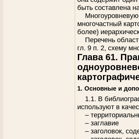
быть составлена н
Многоуровневую
многочастный карт
более) иерархичес
Перечень област
гл. 9 п. 2, схему мн
Глава 61. Пр
одноуровнев
картографич
1. Основные и доп
1.1. В библиогр
используют в каче
– территориальн
– заглавие
– заголовок, со