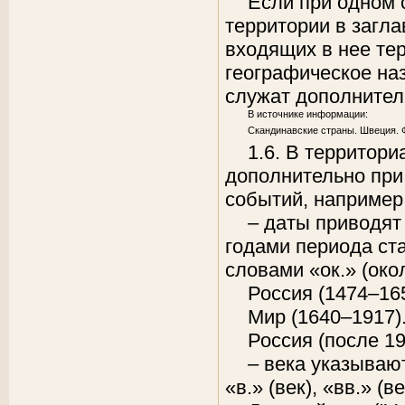
Если при одном
территории в загла
входящих в нее те
географическое на
служат дополнител
В источнике информации:
Скандинавские страны. Швеция.
1.6. В территор
дополнительно при
событий, например,
– даты приводят
годами периода ст
словами «ок.» (окол
Россия (1474–165
Мир (1640–1917)
Россия (после 19
– века указыва
«в.» (век), «вв.» (ве