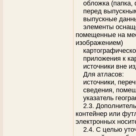
обложка (папка, 
перед выпускны
выпускные данн
элементы оснаще
помещенные на мес
изображением)
картографическ
приложения к ка
источники вне и
Для атласов:
источники, переч
сведения, помещ
указатель геогр
2.3. Дополнител
контейнер или фут
электронных носите
2.4. С целью ут