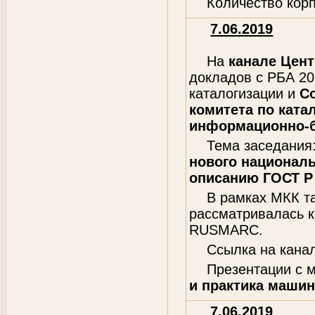
Количество кор
7.06.2019
На
канале Цен
докладов с РБА 2
каталогизации и
С
комитета по ката
информационно-б
Тема заседания
нового национал
описанию ГОСТ Р 
В рамках МКК 
рассматривалась к
RUSMARC.
Ссылка на кана
Презентации с 
и практика машин
7.06.2019