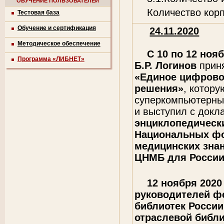
ОБУЧЕНИЕ ПОЛЬЗОВАТЕЛЕЙ
Количество кор
Тестовая база
Обучение и сертификация
24.11.2020
Методическое обеспечение
С 10 по 12 ноя
Программа «ЛИБНЕТ»
Б.Р. Логинов
приня
«Единое цифрово
решения»
, котор
суперкомпьютерн
и выступил с док
энциклопедически
Национальных ф
медицинских знан
ЦНМБ для Росси
12 ноября 2020 
руководителей ф
библиотек России
отраслевой библи