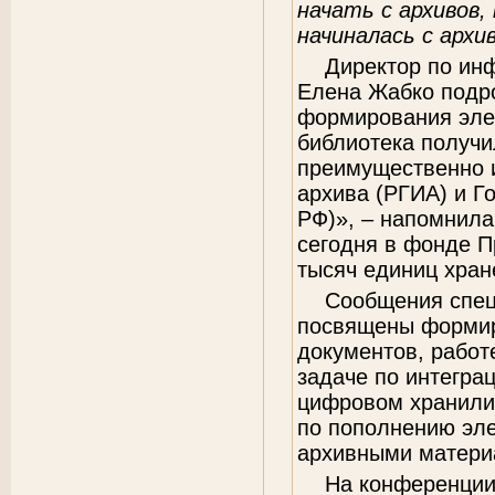
начать с архивов,
начиналась с арх
Директор по ин
Елена Жабко подро
формирования эле
библиотека получи
преимущественно и
архива (РГИА) и Г
РФ)», – напомнила
сегодня в фонде П
тысяч единиц хран
Сообщения спец
посвящены формир
документов, работ
задаче по интегра
цифровом хранили
по пополнению эле
архивными матери
На конференции