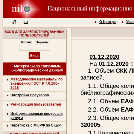
Национальный информационно
О Центре
Уча
ВХОД ДЛЯ ЗАРЕГИСТРИРОВАННЫХ
ПОЛЬЗОВАТЕЛЕЙ
Логин:
Пароль:
01.12.2020
На
01.12.2020
г.
Материалы по связанным
1. Объем
СКК 
библиографическим данным
записей.
Методические материалы по
внедрению ГОСТ Р 7.0.100–
1.1. Общее кол
2018
библиографических
Настройка браузеров
2.1. Объем
ЕАФ
Регистрация пользователей
2.2. Объем
ЕАФ
Информационные ресурсы и
2.3. Общее кол
услуги
320005
.
Переписка с МК РФ по СКБР
3.1.Количество