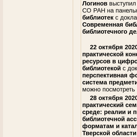
Логинов
выступил
СО РАН на панель
библиотек
с докл
Современная биб
библиотечного де
22 октября 202
практической кон
ресурсов в цифр
библиотекой
с до
перспективная ф
система предмет
можно посмотреть
28 октября 2020
практический се
среде: реалии и 
библиотечной асс
форматам и ката
Тверской области