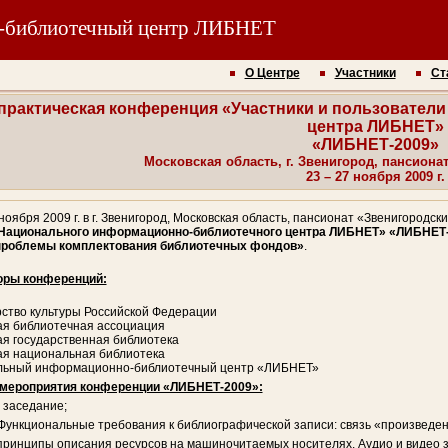
-библиотечный центр ЛИБНЕТ
О Центре
Участники
Ст
-практическая конференция «Участники и пользовате
центра ЛИБНЕТ»
«ЛИБНЕТ-2009»
Московская область, г. Звенигород, пансиона
23 – 27 ноября 2009 г.
 ноября 2009 г. в г. Звенигород, Московская область, пансионат «Звенигородс
Национального информационно-библиотечного центра ЛИБНЕТ» «ЛИБНЕТ
проблемы комплектования библиотечных фондов»
.
оры конференций:
ство культуры Российской Федерации
ая библиотечная ассоциация
ая государственная библиотека
ая национальная библиотека
ьный информационно-библиотечный центр «ЛИБНЕТ»
мероприятия конференции «ЛИБНЕТ-2009»:
 заседание;
ункциональные требования к библиографической записи: связь «произведен
ринципы описания ресурсов на машиночитаемых носителях. Аудио и видео з