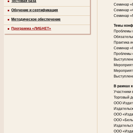
Тестовая база
Семинар «В
Обучение и сертификация
Семинар «
Семинар «М
Методическое обеспечение
Темы конф
Программа «ЛИБНЕТ»
Проблемы к
Обязательн
Практика и
Семинар «К
Проблемы о
Выступлени
Мероприят
Мероприяти
Выступлени
В рамках 
Участники 
Торговый д
ООО Издат
Издательс
ООО «Издат
ООО «Белы
Издательс
ООО «Изда