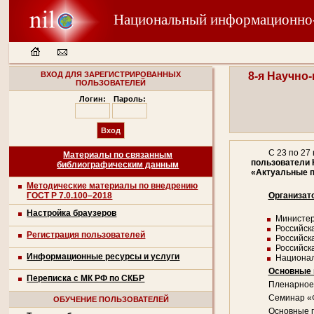
Национальный информационно
ВХОД ДЛЯ ЗАРЕГИСТРИРОВАННЫХ
8-я Научно
ПОЛЬЗОВАТЕЛЕЙ
Логин:
Пароль:
С 23 по 27
Материалы по связанным
пользователи 
библиографическим данным
«Актуальные 
Методические материалы по внедрению
ГОСТ Р 7.0.100–2018
Организат
Настройка браузеров
Министер
Российск
Регистрация пользователей
Российск
Российск
Информационные ресурсы и услуги
Национал
Основные 
Переписка с МК РФ по СКБР
Пленарное
Семинар «Ф
ОБУЧЕНИЕ ПОЛЬЗОВАТЕЛЕЙ
Основные п