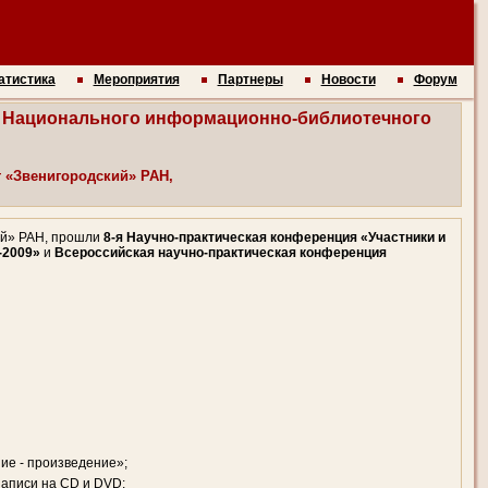
атистика
Мероприятия
Партнеры
Новости
Форум
ли Национального информационно-библиотечного
т «Звенигородский» РАН,
кий» РАН, прошли
8-я Научно-практическая конференция «Участники и
-2009»
и
Всероссийская научно-практическая конференция
ие - произведение»;
аписи на CD и DVD;