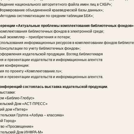
едение национального авторитетного файла имен лиц в СКБР»;
Формирование объединенной краеведческой базы данных»;
етодика систематизации по средним таблицам ББК»;
еренции «Актуальные проблемы комплектования библиотечных фондов»
омплектования библиотечных фондов в электронной среде;
ый экземпляр – приобретения и потери;
спользования информационных ресурсов в комплектовании фондов библиоте
онсультации по учету библиотечных фондов»;
формления издательской продукции. Взгляд библиотекаря
я и презентации издательств и информационных агентcтв
ия конференции:
я по проекту «Комплектование.ru»;
я и презентации издательств и информационных агентств.
конференций состоялась выставка издательской продукции
.
выставки:
ом «Библио-Глобус»
ельский Дом «АСТ-ПРЕСС»
кий дом «Питер»
ельская Группа «Азбука – классика»
й Город»
тво «Просвещение»
тельский Дом ИНФРА-М»