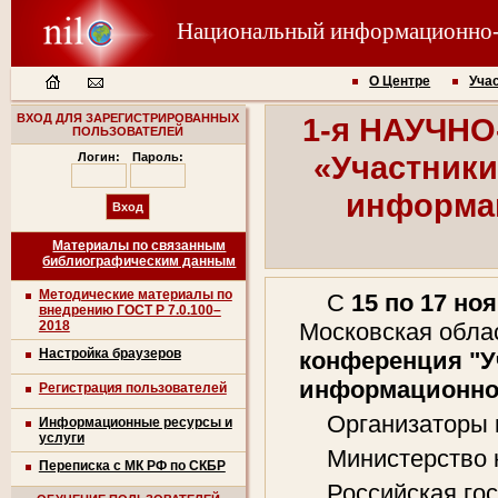
Национальный информационно
О Центре
Уча
ВХОД ДЛЯ ЗАРЕГИСТРИРОВАННЫХ
1-я НАУЧН
ПОЛЬЗОВАТЕЛЕЙ
«Участники
Логин:
Пароль:
информац
Материалы по связанным
библиографическим данным
Методические материалы по
С
15 по 17 ноя
внедрению ГОСТ Р 7.0.100–
2018
Московская обла
Настройка браузеров
конференция "У
информационно
Регистрация пользователей
Организаторы 
Информационные ресурсы и
услуги
Министерство 
Переписка с МК РФ по СКБР
Российская го