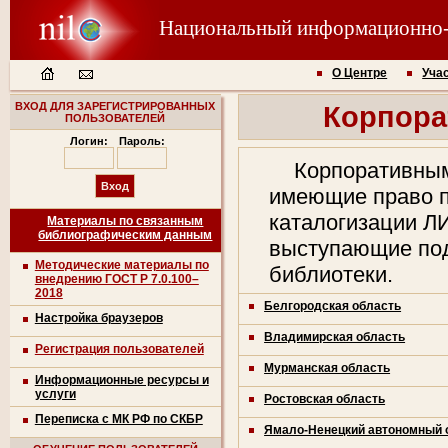
Национальный информационно
О Центре
Уча
ВХОД ДЛЯ ЗАРЕГИСТРИРОВАННЫХ
Корпора
ПОЛЬЗОВАТЕЛЕЙ
Логин:
Пароль:
Корпоративным
имеющие право п
каталогизации Л
Материалы по связанным
библиографическим данным
выступающие под
Методические материалы по
библиотеки.
внедрению ГОСТ Р 7.0.100–
2018
Белгородская область
Настройка браузеров
Владимирская область
Регистрация пользователей
Мурманская область
Информационные ресурсы и
услуги
Ростовская область
Переписка с МК РФ по СКБР
Ямало-Ненецкий автономный 