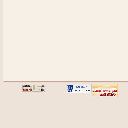
2305841
382
188
06:01:36