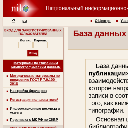
Национальный информационно
О Центре
Уча
ВХОД ДЛЯ ЗАРЕГИСТРИРОВАННЫХ
База данны
ПОЛЬЗОВАТЕЛЕЙ
Логин:
Пароль:
Материалы по связанным
База данн
библиографическим данным
публикации
Методические материалы по
взаимодейств
внедрению ГОСТ Р 7.0.100–
2018
которое напр
Настройка браузеров
записи в соо
Регистрация пользователей
того, как кни
Информационные ресурсы и
типографии.
услуги
Основная 
Переписка с МК РФ по СКБР
библиографич