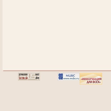
2306300
842
408
10:38:32